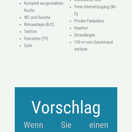
Komplett ausgestattete
Freier Internetzugang (Wi-
Kuche
Fi)
WC und Dusche
Private Parkplatze
Klimaanlage (A/C)
Haarfon
Telefon
Strandliegen
Fernseher (TV)
150 m vom Sandstrand
Safe
entfernt
Vorschlag
Wenn Sie einen